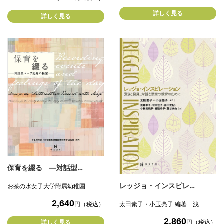
詳しく見る
詳しく見る
保育を綴る ―対話型…
レッジョ・インスピレ…
お茶の水女子大学附属幼稚園...
2,640
円（税込）
太田素子・小玉亮子 編著 浅...
2,860
円（税込）
詳しく見る