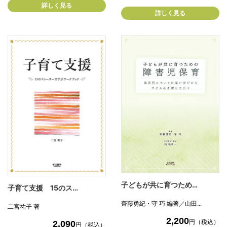
詳しく見る
詳しく見る
子どもが共に育つため…
子育て支援 15のス…
齊藤勇紀・守 巧 編著／山田...
二宮祐子 著
2,200
円（税込）
2,090
円（税込）