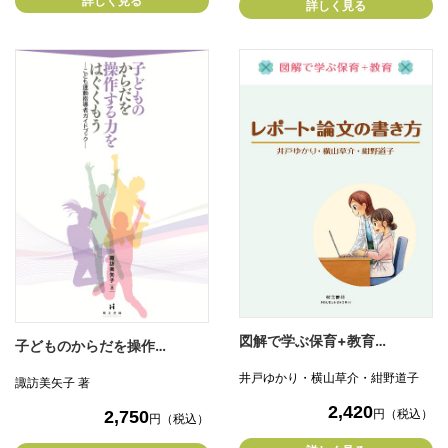
詳しく見る
詳しく見る
図解で学ぶ保育+教育…
子どものからだを操作…
井戸ゆかり・横山草介・紺野道子
諏訪美矢子 著
2,420
2,750
円（税込）
円（税込）