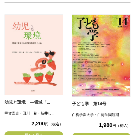
幼児と環境 ―領域「…
子ども学 第14号
甲賀崇史・田川一希・新井し...
白梅学園大学・白梅学園短期...
2,200
円（税込）
1,980
円（税込）