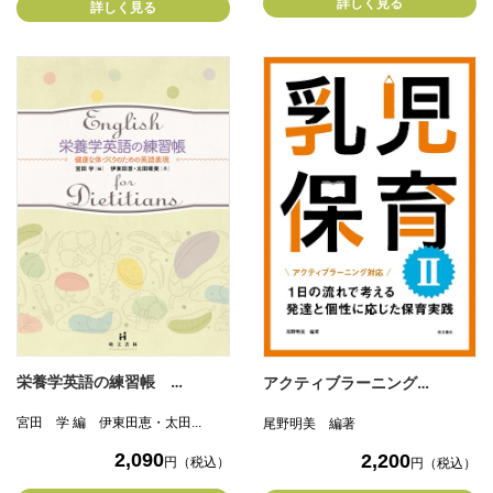
詳しく見る
詳しく見る
栄養学英語の練習帳 …
アクティブラーニング…
宮田 学 編 伊東田恵・太田...
尾野明美 編著
2,090
2,200
円（税込）
円（税込）