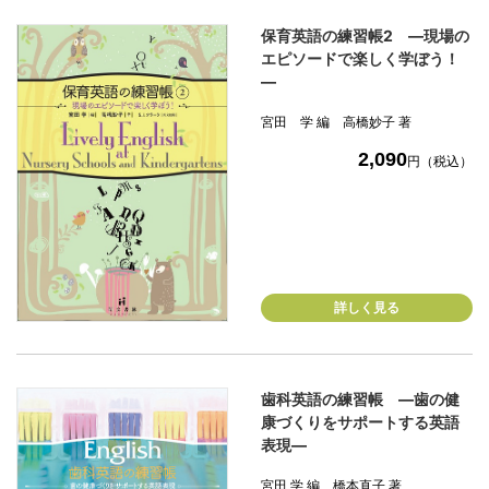
保育英語の練習帳2 ―現場の
エピソードで楽しく学ぼう！
―
宮田 学 編 高橋妙子 著
2,090
円（税込）
詳しく見る
歯科英語の練習帳 ―歯の健
康づくりをサポートする英語
表現―
宮田 学 編 橋本直子 著