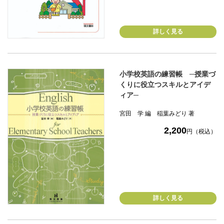
詳しく見る
小学校英語の練習帳 ─授業づ
くりに役立つスキルとアイデ
ィア─
宮田 学 編 稲葉みどり 著
2,200
円（税込）
詳しく見る