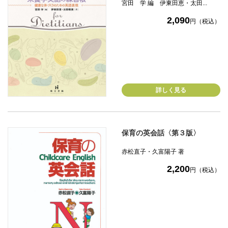
宮田 学 編 伊東田恵・太田...
2,090
円（税込）
詳しく見る
保育の英会話〈第３版〉
赤松直子・久富陽子 著
2,200
円（税込）