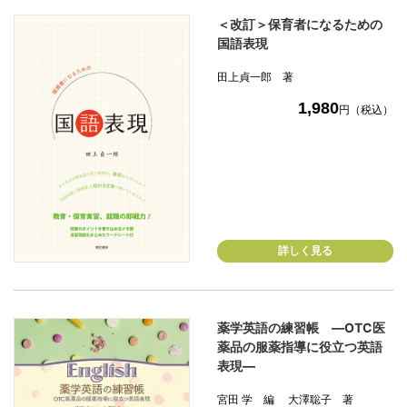
＜改訂＞保育者になるための
国語表現
田上貞一郎 著
1,980
円（税込）
詳しく見る
薬学英語の練習帳 ―OTC医
薬品の服薬指導に役立つ英語
表現―
宮田 学 編 大澤聡子 著