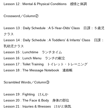
Lesson 12 : Mental & Physical Conditions 感情と体調
Crossword／Column②
Lesson 13 : Daily Schedule : A 5-Year-Olds’ Class 日課：５歳児
クラス
Lesson 14 : Daily Schedule : A Toddlers’ & Infants’ Class 日課：
乳幼児クラス
Lesson 15 : Lunchtime ランチタイム
Lesson 16 : Lunch Menu ランチの献立
Lesson 17 : Toilet Training トイレット・トレーニング
Lesson 18 : The Message Notebook 連絡帳
Scrambled Words／Column③
Lesson 19 : Fighting けんか
Lesson 20 : The Face & Body 身体の部位
Lesson 21 : Injuries & Illnesses けがと病気