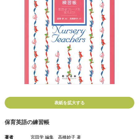
表紙を拡大する
保育英語の練習帳
著者
宮田学 編集 高橋妙子 著