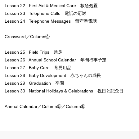
Lesson 22 : First Aid & Medical Care 救急処置
Lesson 23 : Telephone Calls 電話の応対
Lesson 24 : Telephone Messages 留守番電話
Crossword／Column④
Lesson 25 : Field Trips 遠足
Lesson 26 : Annual School Calendar 年間行事予定
Lesson 27 : Baby Care 育児用品
Lesson 28 : Baby Development 赤ちゃんの成長
Lesson 29 : Graduation 卒園
Lesson 30 : National Holidays & Celebrations 祝日と記念日
Annual Calendar／Column⑤／Column⑥