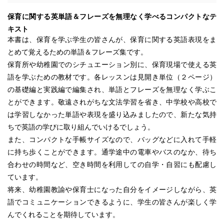
保育に関する英単語＆フレーズを無理なく学べるコンパクトなテ
キスト
本書は、保育を学ぶ学生の皆さんが、保育に関する英語表現をま
とめて覚えるための単語＆フレーズ集です。
保育所や幼稚園でのシチュエーション別に、保育現場で使える英
語を学ぶための教材です。各レッスンは見開き単位（２ページ）
の基礎編と実践編で編集され、単語とフレーズを無理なく学ぶこ
とができます。敬遠されがちな文法学習を省き、中学校や高校で
は学習しなかった単語や表現を盛り込みましたので、新たな気持
ちで英語の学びに取り組んでいけるでしょう。
また、コンパクトな手帳サイズなので、バッグなどに入れて手軽
に持ち歩くことができます。通学途中の電車やバスのなか、待ち
合わせの時間など、空き時間を利用しての自学・自習にも配慮し
ています。
将来、幼稚園教諭や保育士になった自分をイメージしながら、英
語でコミュニケーションできるように、学生の皆さんが楽しく学
んでくれることを期待しています。