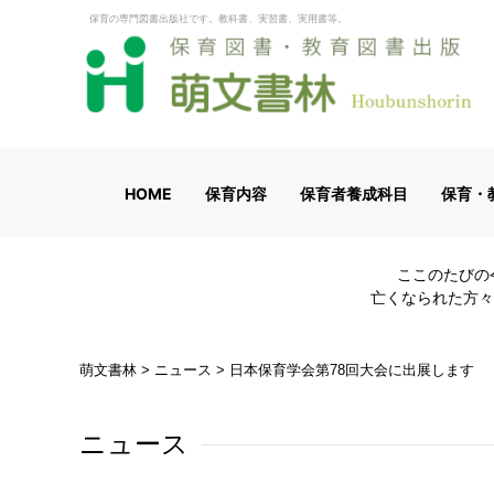
保育の専門図書出版社です。教科書、実習書、実用書等。
HOME
保育内容
保育者養成科目
保育・
ここのたびの
亡くなられた方々
萌文書林
>
ニュース
>
日本保育学会第78回大会に出展します
ニュース