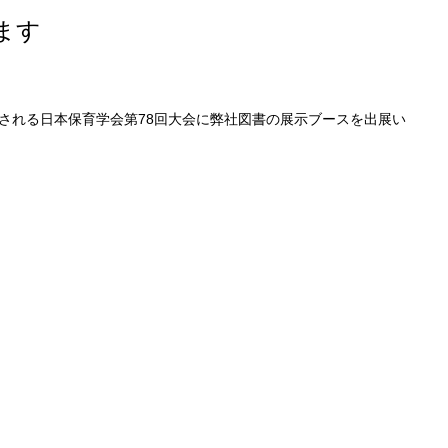
ます
催される
日本保育学会第78回大会
に弊社図書の展示ブースを出展い