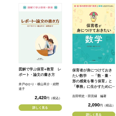
図解で学ぶ保育+教育 レ
保育者が身につけておき
ポート・論文の書き方
たい数学 ─「数・量・
形の感覚を養う保育」と
井戸ゆかり・横山草介・紺野
「事務」に生かすために─
道子
吉田明史・田宮縁 編著
2,420
円（税込）
2,090
円（税込）
詳しく見る
詳しく見る