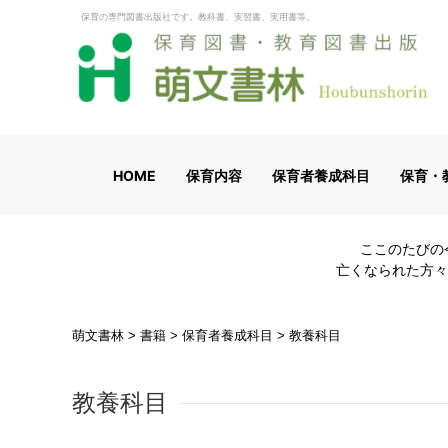
保育の専門図書出版社です。教科書、実習書、実用書等。
HOME
保育内容
保育者養成科目
保育・
ここのたびの
亡くなられた方々
萌文書林
>
書籍
>
保育者養成科目
>
教養科目
教養科目