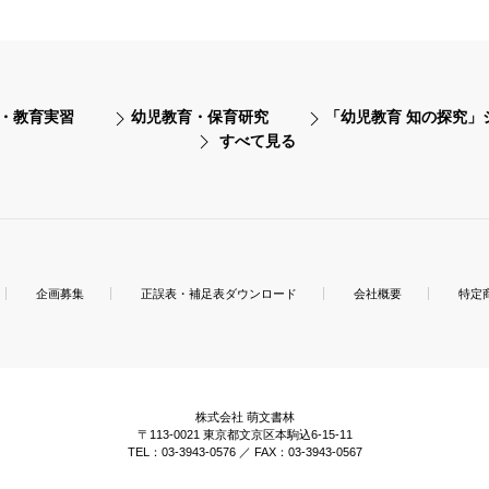
・教育実習
幼児教育・保育研究
「幼児教育 知の探究」
すべて見る
企画募集
正誤表・補足表ダウンロード
会社概要
特定
株式会社 萌文書林
〒113-0021 東京都文京区本駒込6-15-11
TEL：03-3943-0576 ／ FAX：03-3943-0567