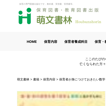
保育の専門図書出版社です。教科書、実習書、実用書等。
HOME
保育内容
保育者養成科目
保育・
ここのたびの
亡くなられた方々
萌文書林
>
書籍
>
保育内容
>
保育者が身につけておきたい数学