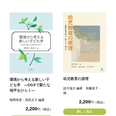
幼児教育の原理
環境から考える新しい子
ども学 ―DGXで新たな
請川滋大 編著 加藤直子・
地平をひらく―
德...
朝岡幸彦・高田文子 編著
2,200
円（税込）
2,200
円（税込）
詳しく見る