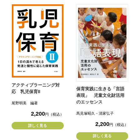
アクティブラーニング対
保育実践に生きる「言語
応 乳児保育II
表現」 児童文化財活用
のエッセンス
尾野明美 編著
2,200
馬見塚昭久・清家弘子
円（税込）
2,200
円（税込）
詳しく見る
詳しく見る