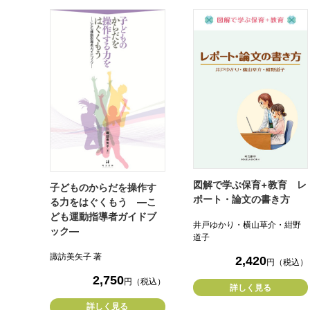
図解で学ぶ保育+教育 レ
子どものからだを操作す
ポート・論文の書き方
る力をはぐくもう ―こ
ども運動指導者ガイドブ
井戸ゆかり・横山草介・紺野
ック―
道子
諏訪美矢子 著
2,420
円（税込）
2,750
円（税込）
詳しく見る
詳しく見る