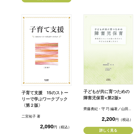
子どもが共に育つための
子育て支援 15のストー
障害児保育<第2版>
リーで学ぶワークブック
〈第２版〉
齊藤勇紀・守 巧 編著／山田...
二宮祐子 著
2,200
円（税込）
2,090
円（税込）
詳しく見る