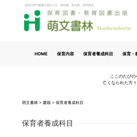
保育の専門図書出版社です。教科書、実習書、実用書等。
HOME
保育内容
保育者養成科目
保育・
ここのたびの
亡くなられた方々
萌文書林
>
書籍
>
保育者養成科目
保育者養成科目