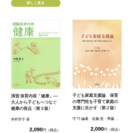
詳しく見る
子ども家庭支援論 保育
演習 保育内容「健康」―
の専門性を子育て家庭の
大人から子どもへつなぐ
支援に生かす〈第２版〉
健康の視点〈第３版〉
守 巧 編著 佐藤 恵・齊藤 ...
井狩芳子 著
2,090
2,090
円（税込）
円（税込）