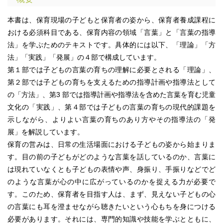
本書は、保育現場の子どもと保育者の姿から、保育者養成課程に
おける必須科目である、保育内容の領域「言葉」と「言葉の指導
法」を学ぶためのテキストです。具体的には以下、「理論」「方
法」「実践」「発展」の４部で構成しています。
第１部では子どもの言葉の育ちの理解に必要とされる「理論」、
第２部では子どもの育ちを支えるための指導計画や指導法として
の「方法」、第3 部では指導計画や指導法を含めた言葉を育む児童
文化の「実践」、第４部では子どもの言葉の育ちの現代的課題を
示しながら、よりよい言葉の育ちのあり方やその指導法の「発
展」を解説しています。
保育の営みは、日常の生活場面における子どもの姿から始まりま
す。目の前の子どもがどのような言葉を話しているのか、言葉に
は現れていなくとも子どもの表情や声、身振り、手振りなどでど
のような言葉が心の中に広がっているのかを捉える力が必要で
す。このため、保育者を目指す人は、まず、見えない子どもの心
の言葉にも耳を澄ませながら聴きたいという心もちを身につける
必要があります。それには、専門的知識や技能を学ぶとともに、