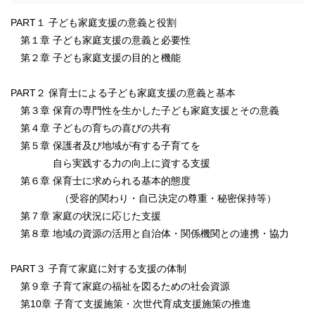
PART１ 子ども家庭支援の意義と役割
第１章 子ども家庭支援の意義と必要性
第２章 子ども家庭支援の目的と機能
PART２ 保育士による子ども家庭支援の意義と基本
第３章 保育の専門性を生かした子ども家庭支援とその意義
第４章 子どもの育ちの喜びの共有
第５章 保護者及び地域が有する子育てを
自ら実践する力の向上に資する支援
第６章 保育士に求められる基本的態度
（受容的関わり・自己決定の尊重・秘密保持等）
第７章 家庭の状況に応じた支援
第８章 地域の資源の活用と自治体・関係機関との連携・協力
PART３ 子育て家庭に対する支援の体制
第９章 子育て家庭の福祉を図るための社会資源
第10章 子育て支援施策・次世代育成支援施策の推進