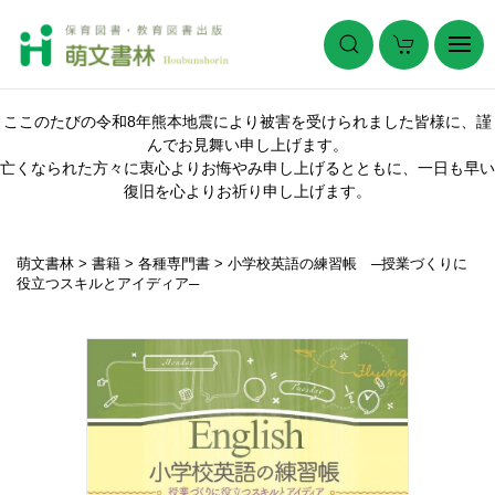
ここのたびの令和8年熊本地震により被害を受けられました皆様に、謹
んでお見舞い申し上げます。
亡くなられた方々に衷心よりお悔やみ申し上げるとともに、一日も早い
復旧を心よりお祈り申し上げます。
萌文書林
>
書籍
>
各種専門書
>
小学校英語の練習帳 ─授業づくりに
役立つスキルとアイディア─