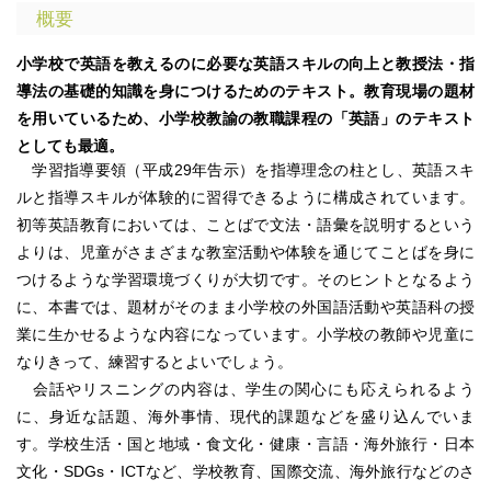
概要
小学校で英語を教えるのに必要な英語スキルの向上と教授法・指
導法の基礎的知識を身につけるためのテキスト。教育現場の題材
を用いているため、小学校教諭の教職課程の「英語」のテキスト
としても最適。
学習指導要領（平成29年告示）を指導理念の柱とし、英語スキ
ルと指導スキルが体験的に習得できるように構成されています。
初等英語教育においては、ことばで文法・語彙を説明するという
よりは、児童がさまざまな教室活動や体験を通じてことばを身に
つけるような学習環境づくりが大切です。そのヒントとなるよう
に、本書では、題材がそのまま小学校の外国語活動や英語科の授
業に生かせるような内容になっています。小学校の教師や児童に
なりきって、練習するとよいでしょう。
会話やリスニングの内容は、学生の関心にも応えられるよう
に、身近な話題、海外事情、現代的課題などを盛り込んでいま
す。学校生活・国と地域・食文化・健康・言語・海外旅行・日本
文化・SDGs・ICTなど、学校教育、国際交流、海外旅行などのさ