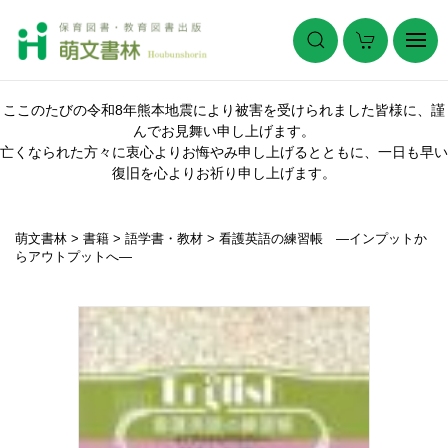
ここのたびの令和8年熊本地震により被害を受けられました皆様に、謹
んでお見舞い申し上げます。
亡くなられた方々に衷心よりお悔やみ申し上げるとともに、一日も早い
復旧を心よりお祈り申し上げます。
萌文書林
>
書籍
>
語学書・教材
>
看護英語の練習帳 ―インプットか
らアウトプットへ―