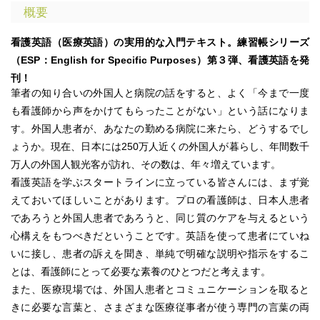
概要
看護英語（医療英語）の実用的な入門テキスト。練習帳シリーズ
（ESP：English for Specific Purposes）第３弾、看護英語を発
刊！
筆者の知り合いの外国人と病院の話をすると、よく「今まで一度
も看護師から声をかけてもらったことがない」という話になりま
す。外国人患者が、あなたの勤める病院に来たら、どうするでし
ょうか。現在、日本には250万人近くの外国人が暮らし、年間数千
万人の外国人観光客が訪れ、その数は、年々増えています。
看護英語を学ぶスタートラインに立っている皆さんには、まず覚
えておいてほしいことがあります。プロの看護師は、日本人患者
であろうと外国人患者であろうと、同じ質のケアを与えるという
心構えをもつべきだということです。英語を使って患者にていね
いに接し、患者の訴えを聞き、単純で明確な説明や指示をするこ
とは、看護師にとって必要な素養のひとつだと考えます。
また、医療現場では、外国人患者とコミュニケーションを取ると
きに必要な言葉と、さまざまな医療従事者が使う専門の言葉の両