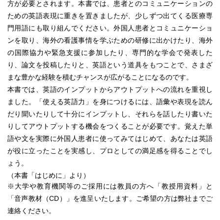
方が必要とされます。本書では、患者とのコミュニケーションの
ための英語表現に重きを置きましたが、少しずつ出てくる医療専
門用語にも取り組んでください。外国人患者とコミュニケーショ
ンを取り、海外の看護事情を学ぶための研修に出かけたり、海外
の国際協力や緊急支援に参加したり、専門的な学会で発表した
り、論文を投稿したりと、英語という道具をもつことで、さまざ
まな豊かな経験を積むチャンスが広がることになるのです。
本書では、英語のインプットからアウトプットへの流れを重視し
ました。「使える英語力」を身につけるには、語彙や表現を読ん
だり聞いたりして十分にインプットし、それらを話したり書いた
りしてアウトプットする機会をつくることが必要です。覚えた単
語や文を実際に外国人患者に使ってみてはじめて、あなたは英語
が役に立ったことを実感し、プロとしての満足感を得ることでし
ょう。
（本書「はじめに」より）
※大学や教育機関等のご採用には教員の方へ「教授用資料」と
「音声教材（CD）」を進呈いたします。ご希望の方は弊社までご
連絡ください。