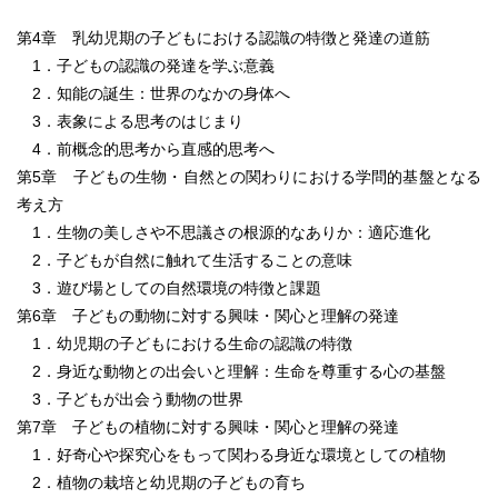
第4章 乳幼児期の子どもにおける認識の特徴と発達の道筋
1．子どもの認識の発達を学ぶ意義
2．知能の誕生：世界のなかの身体へ
3．表象による思考のはじまり
4．前概念的思考から直感的思考へ
第5章 子どもの生物・自然との関わりにおける学問的基盤となる
考え方
1．生物の美しさや不思議さの根源的なありか：適応進化
2．子どもが自然に触れて生活することの意味
3．遊び場としての自然環境の特徴と課題
第6章 子どもの動物に対する興味・関心と理解の発達
1．幼児期の子どもにおける生命の認識の特徴
2．身近な動物との出会いと理解：生命を尊重する心の基盤
3．子どもが出会う動物の世界
第7章 子どもの植物に対する興味・関心と理解の発達
1．好奇心や探究心をもって関わる身近な環境としての植物
2．植物の栽培と幼児期の子どもの育ち