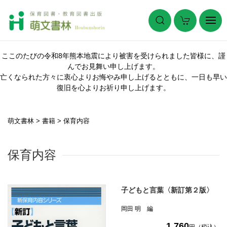
ここのたびの令和8年熊本地震により被害を受けられました皆様に、謹
んでお見舞い申し上げます。
亡くなられた方々に衷心よりお悔やみ申し上げるとともに、一日も早い
復旧を心よりお祈り申し上げます。
萌文書林
>
書籍
>
保育内容
保育内容
子どもと言葉〈新訂第２版〉
岡田 明 編
1,760