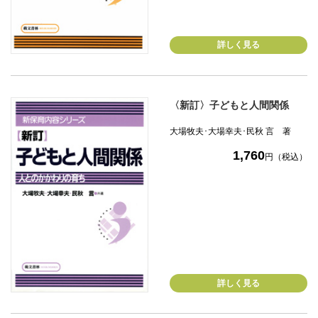
詳しく見る
〈新訂〉子どもと人間関係
大場牧夫･大場幸夫･民秋 言 著
1,760
円（税込）
詳しく見る