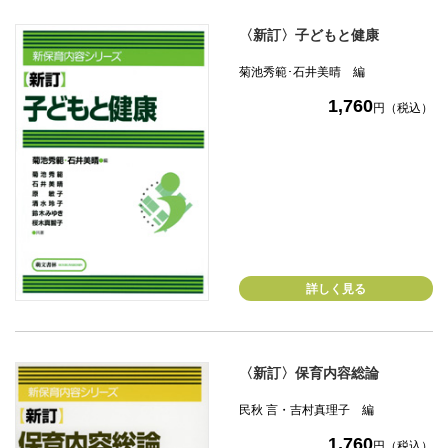
〈新訂〉子どもと健康
菊池秀範･石井美晴 編
1,760
円（税込）
詳しく見る
〈新訂〉保育内容総論
民秋 言・吉村真理子 編
1,760
円（税込）