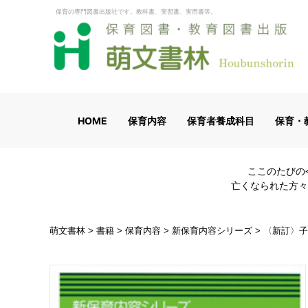
保育の専門図書出版社です。教科書、実習書、実用書等。
HOME
保育内容
保育者養成科目
保育・
ここのたびの
亡くなられた方々
萌文書林
>
書籍
>
保育内容
>
新保育内容シリーズ
>
〈新訂〉子