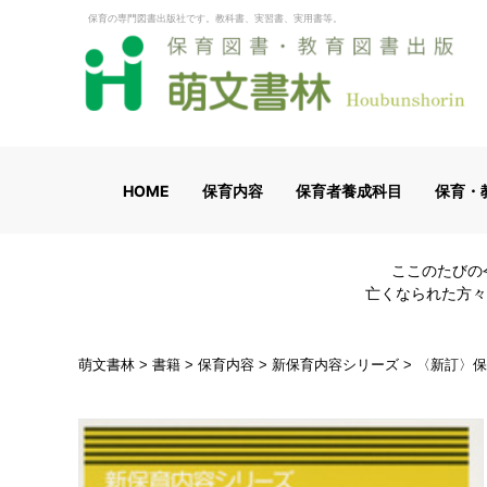
保育の専門図書出版社です。教科書、実習書、実用書等。
HOME
保育内容
保育者養成科目
保育・
ここのたびの
亡くなられた方々
萌文書林
>
書籍
>
保育内容
>
新保育内容シリーズ
>
〈新訂〉保