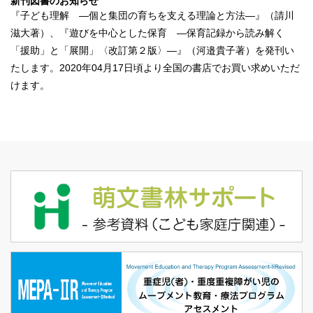
新刊図書のお知らせ
『
子ども理解 ―個と集団の育ちを支える理論と方法―
』（請川
滋大著）、『
遊びを中心とした保育 ―保育記録から読み解く
「援助」と「展開」〈改訂第２版〉―
』（河邉貴子著）を発刊い
たします。2020年04月17日頃より全国の書店でお買い求めいただ
けます。