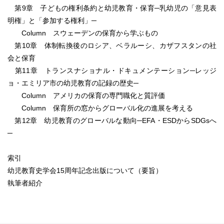
第9章 子どもの権利条約と幼児教育・保育─乳幼児の「意見表
明権」と「参加する権利」─
Column スウェーデンの保育から学ぶもの
第10章 体制転換後のロシア、ベラルーシ、カザフスタンの社
会と保育
第11章 トランスナショナル・ドキュメンテーション─レッジ
ョ・エミリア市の幼児教育の記録の歴史─
Column アメリカの保育の専門職化と質評価
Column 保育所の窓からグローバル化の進展を考える
第12章 幼児教育のグローバルな動向─EFA・ESDからSDGsへ
─
索引
幼児教育史学会15周年記念出版について（要旨）
執筆者紹介