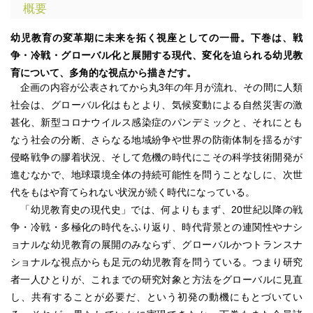
概要
幼児教育の変革期に未来を拓く視座としての一冊。下巻は、戦
争・冷戦・グローバル化と展開する現代、変化を迫られる幼児教
育について、多角的な視点から描きだす。
企画の内容が公表されてから丸3年の年月が流れ、その間に人類
社会は、グローバル化はもとより、気候変動による自然災害の激
甚化、新型コロナウイルス感染症のパンデミックと、それにとも
なう社会の分断、さらなる地域紛争や世界の防衛体制を揺るがす
侵略戦争の膠着状況、そして危機の時代にこその科学技術開発が
進むなかで、地球環境全体の持続可能性を問うことなしに、次世
代をもはや育てられない状況が続く時代になっている。
「幼児教育史の現代史」では、何よりもまず、20世紀以降の戦
争・冷戦・多極化の時代をふり返り、時代背景との連関性やナシ
ョナルな幼児教育の展開のみならず、グローバルかつトランスナ
ショナルな視点からも足元の幼児教育を問うている。つまり研究
者一人ひとりが、これまでの研究対象と方法をグローバルに見直
し、共有することが必要だ、という初発の動機にもとづいてい