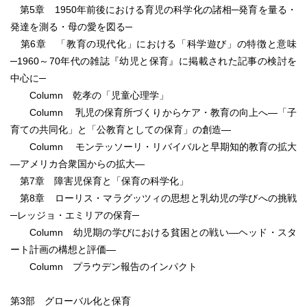
第5章 1950年前後における育児の科学化の諸相─発育を量る・
発達を測る・母の愛を図る─
第6章 「教育の現代化」における「科学遊び」の特徴と意味
─1960～70年代の雑誌『幼児と保育』に掲載された記事の検討を
中心に─
Column 乾孝の「児童心理学」
Column 乳児の保育所づくりからケア・教育の向上へ―「子
育ての共同化」と「公教育としての保育」の創造―
Column モンテッソーリ・リバイバルと早期知的教育の拡大
―アメリカ合衆国からの拡大―
第7章 障害児保育と「保育の科学化」
第8章 ローリス・マラグッツィの思想と乳幼児の学びへの挑戦
─レッジョ・エミリアの保育─
Column 幼児期の学びにおける貧困との戦い―ヘッド・スタ
ート計画の構想と評価―
Column プラウデン報告のインパクト
第3部 グローバル化と保育