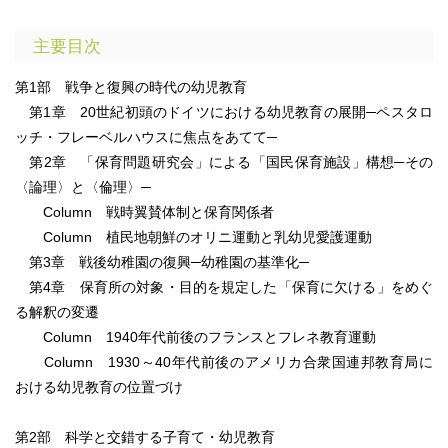
主要目次
第1部 戦争と復興の時代の幼児教育
第1章 20世紀初頭のドイツにおける幼児教育の展開─ペスタロ
ッチ・フレーベルハウスに焦点をあてて─
第2章 「保育問題研究会」による「国民保育施設」構想─その
〈論理〉と〈倫理〉─
Column 戦時翼賛体制と保育関係者
Column 植民地朝鮮のオリニ運動と乳幼児愛護運動
第3章 戦後幼稚園の復興─幼稚園の基準化─
第4章 保育所の対象・目的を規定した「保育に欠ける」をめぐ
る解釈の変遷
Column 1940年代前後のフランスとフレネ教育運動
Column 1930～40年代前後のアメリカ合衆国連邦教育局に
おける幼児教育の位置づけ
第2部 科学と交錯する子育て・幼児教育