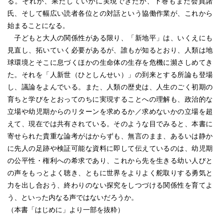
る。それが、果たしていかに実現できたか、下巻もまた会員諸
氏、そして幅広い読者各位との対話という協働作業が、これから
始まることになる。
子どもと大人の関係性がある限り、「新地平」は、いくえにも
見直し、拓いていく必要があるが、誰もが知るとおり、人類は地
球環境とそこに息づくほかの生命体の生存を危機に瀕さしめてき
た。それを「人新世（ひとしんせい）」の到来とする所論も登場
し、議論をよんでいる。また、人類の歴史は、人生のごく初期の
育ちと学びをとおってのちに実現することへの理解も、政治的な
立場や幼児期からのリターンを求めるか／求めないかの立場を超
えて、現在では共有されている。そのような目でみると、本書に
寄せられた貴重な論考がはからずも、無言のまま、あるいは静か
に先人の足跡や検証可能な資料に即して伝えているのは、幼児期
の公平性・権利への希求であり、これから先を生きる幼い人びと
の声をもっとよく聴き、ともに世界をよりよく舵取りする勇気と
力を出し合おう、終わりのない探究をしつづける関係性を育てよ
う、といった内なる声ではないだろうか。
（本書「はじめに」より一部を抜粋）