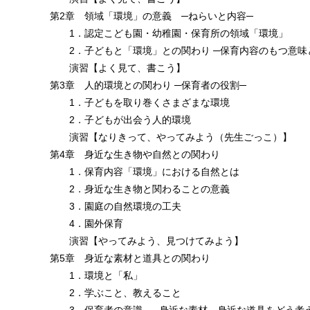
第2章 領域「環境」の意義 ─ねらいと内容─
1．認定こども園・幼稚園・保育所の領域「環境」
2．子どもと「環境」との関わり ─保育内容のもつ意味
演習【よく見て、書こう】
第3章 人的環境との関わり ─保育者の役割─
1．子どもを取り巻くさまざまな環境
2．子どもが出会う人的環境
演習【なりきって、やってみよう（先生ごっこ）】
第4章 身近な生き物や自然との関わり
1．保育内容「環境」における自然とは
2．身近な生き物と関わることの意義
3．園庭の自然環境の工夫
4．園外保育
演習【やってみよう、見つけてみよう】
第5章 身近な素材と道具との関わり
1．環境と「私」
2．学ぶこと、教えること