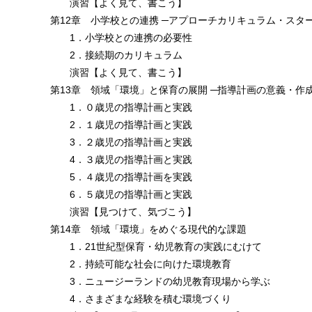
演習【よく見て、書こう】
第12章 小学校との連携 ─アプローチカリキュラム・スタ
1．小学校との連携の必要性
2．接続期のカリキュラム
演習【よく見て、書こう】
第13章 領域「環境」と保育の展開 ─指導計画の意義・作
1．０歳児の指導計画と実践
2．１歳児の指導計画と実践
3．２歳児の指導計画と実践
4．３歳児の指導計画と実践
5．４歳児の指導計画を実践
6．５歳児の指導計画と実践
演習【見つけて、気づこう】
第14章 領域「環境」をめぐる現代的な課題
1．21世紀型保育・幼児教育の実践にむけて
2．持続可能な社会に向けた環境教育
3．ニュージーランドの幼児教育現場から学ぶ
4．さまざまな経験を積む環境づくり