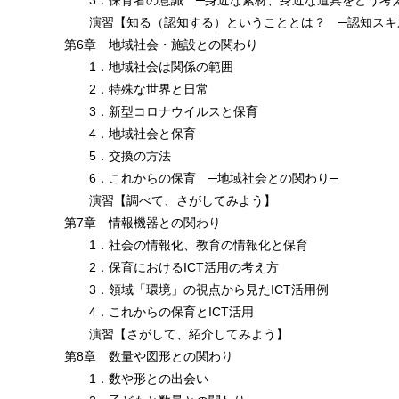
3．保育者の意識 ─身近な素材、身近な道具をどう考
演習【知る（認知する）ということとは？ ─認知スキ
第6章 地域社会・施設との関わり
1．地域社会は関係の範囲
2．特殊な世界と日常
3．新型コロナウイルスと保育
4．地域社会と保育
5．交換の方法
6．これからの保育 ─地域社会との関わり─
演習【調べて、さがしてみよう】
第7章 情報機器との関わり
1．社会の情報化、教育の情報化と保育
2．保育におけるICT活用の考え方
3．領域「環境」の視点から見たICT活用例
4．これからの保育とICT活用
演習【さがして、紹介してみよう】
第8章 数量や図形との関わり
1．数や形との出会い