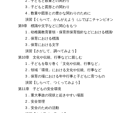
2．子どもと数量との関わり
3．子どもと図形との関わり
4．数量や図形との豊かな関わりのために
演習【くらべて、かんがえよう（ふでばこチャンピオン
第9章 標識や文字などに関心をもつ
1．幼稚園教育要領・保育所保育指針などにおける標識
2．保育における標識
3．保育における文字
演習【さがして、調べてみよう】
第10章 文化や伝統、行事などに親しむ
1．子どもを取り巻く「文化や伝統、行事など」
2．領域「環境」における文化や伝統、行事など
3．保育の場における年中行事と子どもに育つもの
演習【しらべて、つくってみよう】
第11章 子どもの安全環境
1．重大事故の現状と起きやすい場面
2．安全管理
3．安全のための活動