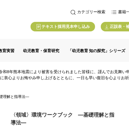
カテゴリー検索
書籍
テキスト採用見本申し込み
正誤表・
教育実習
幼児教育・保育研究
「幼児教育 知の探究」シリーズ
令和8年熊本地震により被害を受けられました皆様に、謹んでお見舞い
に衷心よりお悔やみ申し上げるとともに、一日も早い復旧を心よりお祈
礎理解と指導法―
〈領域〉環境ワークブック ―基礎理解と指
導法―