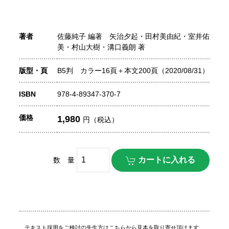
著者
佐藤純子 編著 矢治夕起・田村美由紀・室井佑
美・村山大樹・溝口義朗 著
版型・頁
B5判 カラー16頁＋本文200頁（2020/08/31）
ISBN
978-4-89347-370-7
価格
1,980
円（税込）
数 量
テキスト採用をご検討の先生方はこちらから見本を取り寄せ頂けます。