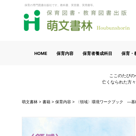
保育の専門図書出版社です。教科書、実習書、実用書等。
HOME
保育内容
保育者養成科目
保育・
ここのたびの
亡くなられた方々
萌文書林
>
書籍
>
保育内容
>
〈領域〉環境ワークブック ―基