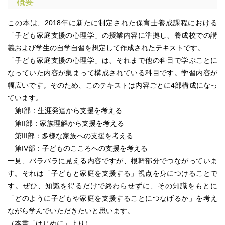
概要
この本は、2018年に新たに制定された保育士養成課程における
「子ども家庭支援の心理学」の授業内容に準拠し、養成校での講
義および学生の自学自習を想定して作成されたテキストです。
「子ども家庭支援の心理学」は、それまで他の科目で学ぶことに
なっていた内容が集まって構成されている科目です。学習内容が
幅広いです。そのため、このテキストは内容ごとに4部構成になっ
ています。
第I部：生涯発達から支援を考える
第II部：家族理解から支援を考える
第III部：多様な家族への支援を考える
第IV部：子どものこころへの支援を考える
一見、バラバラに見える内容ですが、根幹部分でつながっていま
す。それは「子どもと家庭を支援する」視点を身につけることで
す。ぜひ、知識を得るだけで終わらせずに、その知識をもとに
「どのように子どもや家庭を支援することにつなげるか」を考え
ながら学んでいただきたいと思います。
（本書「はじめに」より）