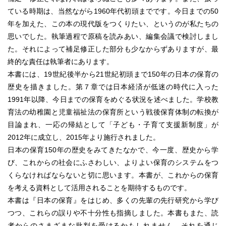
ている時期は、当然ながら1960年代初頭までです。今日までの50
年を加えた、この本の現代版をつくりたい、というのが私たちの
思いでした。執筆過程で原稿を読みあい、編集会議で検討しまし
た。それによって補足修正した部分も少なからずありますが、最
終的な責任は執筆者にあります。
本書には、19世紀後半から21世紀初頭まで150年の日本の保育の
歴史を描きました。第７章では日本経済が低迷の時代に入った
1991年以降、今日までの保育をめぐる状況を述べました。学校教
育法の幼稚園と児童福祉法の保育所という戦後保育体制の転換が
目論まれ、一応の帰結として「子ども・子育て支援新制度」が
2012年に成立し、2015年より施行されました。
日本の保育150年の歴史をみてきたなかで、今一度、歴史から学
び、これからの社会にふさわしい、よりよい保育のシステムをつ
くらなければならないと切に思います。本書が、これからの保育
を考える資料として活用されることを期待するものです。
本書は『日本の保育』をはじめ、多くの先輩の先行研究から学び
つつ、これらの誤りや不十分性も指摘しました。本書もまた、読
者からのさまざまな批判を受けるかもしれません。それを通じ