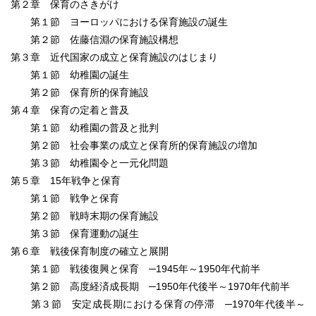
第２章 保育のさきがけ
第１節 ヨーロッパにおける保育施設の誕生
第２節 佐藤信淵の保育施設構想
第３章 近代国家の成立と保育施設のはじまり
第１節 幼稚園の誕生
第２節 保育所的保育施設
第４章 保育の定着と普及
第１節 幼稚園の普及と批判
第２節 社会事業の成立と保育所的保育施設の増加
第３節 幼稚園令と一元化問題
第５章 15年戦争と保育
第１節 戦争と保育
第２節 戦時末期の保育施設
第３節 保育運動の誕生
第６章 戦後保育制度の確立と展開
第１節 戦後復興と保育 ─1945年～1950年代前半
第２節 高度経済成長期 ─1950年代後半～1970年代前半
第３節 安定成長期における保育の停滞 ─1970年代後半～