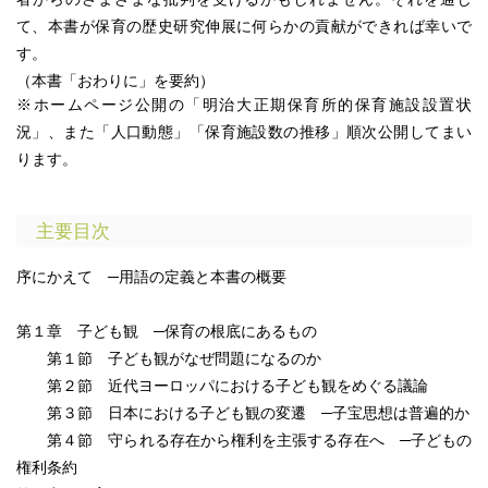
て、本書が保育の歴史研究伸展に何らかの貢献ができれば幸いで
す。
（本書「おわりに」を要約）
※ホームページ公開の「
明治大正期保育所的保育施設設置状
況
」、また「人口動態」「保育施設数の推移」順次公開してまい
ります。
主要目次
序にかえて ─用語の定義と本書の概要
第１章 子ども観 ─保育の根底にあるもの
第１節 子ども観がなぜ問題になるのか
第２節 近代ヨーロッパにおける子ども観をめぐる議論
第３節 日本における子ども観の変遷 ─子宝思想は普遍的か
第４節 守られる存在から権利を主張する存在へ ─子どもの
権利条約