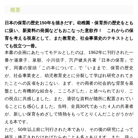
概要
日本の保育の歴史150年を描きだす。幼稚園・保育所の歴史をとも
に扱い、新資料の発掘などもおこなった意欲作！ これからの保
育を考える視座として、また教育史、社会事業史のテキストとし
ても役立つ一冊。
本書の企画にあたってモデルとしたのは、1962年に刊行された一
番ケ瀬康子、泉順、小川信子、宍戸健夫共著『日本の保育』で
す。同書の冒頭「この本について」で「いままで、保育の歴史
が、社会事業史と、幼児教育史とに分裂して学ばれ研究されてき
たことへの反省をおこない、まず、その両者の社会的な背景を基
盤とした有機的な結合を、こころざした」と述べられており、こ
の視点に共感しました。また、適切な資料が随所に配置されてい
ることにも感心しました。当時、全員30代であった４人の共著者
が、新しい保育をめざして情熱をもってとりくんだことがうかが
える本です。
ただ、50年以上前に刊行された本であり、その後の研究によって
補足・修正されなければならぬことも多々あります。また、扱っ