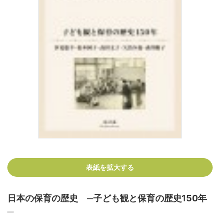
表紙を拡大する
日本の保育の歴史 ─子ども観と保育の歴史150年
─