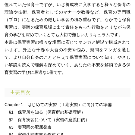
憧れていた保育士ですが、いざ養成校に入学すると様々な保育の
理論や技術、保育者としてのマナーや教養など、保育の専門職
（プロ）になるための厳しい学習の積み重ねです。なかでも保育
実習は、実際の保育現場に出て責任をもった行動をとりながら保
育の学びを深めていくとても大切で難しいカリキュラムです。
本書は保育実習の様々な場面に応じてマンガと解説で構成されて
います。身近な千春や大吾の不安や悩み、疑問をマンガを通し
て、より自分自身のこととらえて保育実習について知り、やさし
い解説を読んで理解を深めていく、あなたの不安を解消できる保
育実習の学びに最適な1冊です。
主要目次
Chapter.1 はじめての実習（Ⅰ期実習）に向けての準備
§1 保育所を知る（保育所の基礎理解）
§2 保育実習について（実習の意義目的）
§3 実習園の配属発表
§4 実習生調査書を作成する