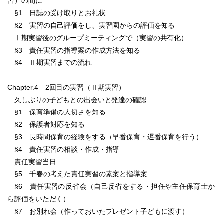
習）の間に
§1 日誌の受け取りとお礼状
§2 実習の自己評価をし、実習園からの評価を知る
Ⅰ期実習後のグループミーティングで（実習の共有化）
§3 責任実習の指導案の作成方法を知る
§4 Ⅱ期実習までの流れ
Chapter.4 2回目の実習（Ⅱ期実習）
久しぶりの子どもとの出会いと発達の確認
§1 保育準備の大切さを知る
§2 保護者対応を知る
§3 長時間保育の経験をする（早番保育・遅番保育を行う）
§4 責任実習の相談・作成・指導
責任実習当日
§5 千春の考えた責任実習の素案と指導案
§6 責任実習の反省会（自己反省をする・担任や主任保育士か
ら評価をいただく）
§7 お別れ会（作っておいたプレゼント子どもに渡す）