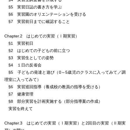
§5 実習日誌の書き方を学ぶ
§6 実習園のオリエンテーションを受ける
§7 実習前日までに確認すること
Chapter.2 はじめての実習（Ⅰ期実習）
§1 実習初日
§2 はじめての子どもの前に立つ
§3 実習生としての姿勢
§4 １日の反省会
§5 子どもの発達と遊び（0～5歳児のクラスに入ってみて／調
理室に入ってみて）
§6 実習巡回指導（養成校の教員の指導を受ける）
§7 健康管理
§8 部分実習を計画実施する（部分指導案の作成）
実習を終えて
Chapter.3 はじめての実習（Ⅰ期実習）と2回目の実習（Ⅱ期実