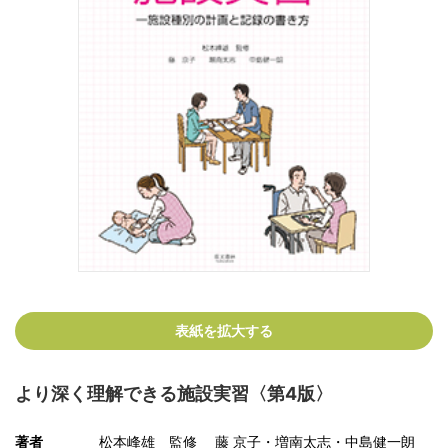
表紙を拡大する
より深く理解できる施設実習〈第4版〉
著者
松本峰雄 監修 藤 京子・増南太志・中島健一朗