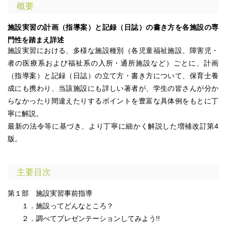
概要
施設実習の計画（指導案）と記録（日誌）の書き方を各施設の専
門性を踏まえ詳述
施設実習における、多様な施設種別（各児童福祉施設、障害児・
者の医療系および福祉系の入所・通所施設など）ごとに、計画
（指導案）と記録（日誌）の立て方・書き方について、保育士養
成にも携わり、当該施設にも詳しい著者が、学生の皆さんが分か
らなかったり間違えたりするポイントを豊富な具体例をもとに丁
寧に解説。
最新の法令等に基づき、より丁寧に細かく解説した増補改訂第4
版。
主要目次
第１部 施設実習事前指導
１．施設ってどんなところ？
２．調べてプレゼンテーションしてみよう!!