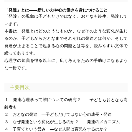
「発達」とは――新しい力や心の働きを身につけること
「発達」の現象は子どもだけではなく、おとなも終生、発達して
います。
本書は、発達とはどのようなものか、なぜそのような変化が生じ
るのか、子どもからおとなまでそれぞれの発達とは何か、そして
発達が止まることで起きる心の問題とは等を、読みやすい文体で
綴ってあります。
心理学の知識を得る以上に、広く考えるための手助けになるよう
な一冊です。
主要目次
１ 発達心理学って誰についての研究？ ―子どももおとなも高
齢者も
２ おとなの発達 —子どもだけではない心の成長・発達
３ なぜ発達という変化が生じるのか？ ―発達のメカニズム
４ 子育てという営み ―なぜ人間は育児をするのか？