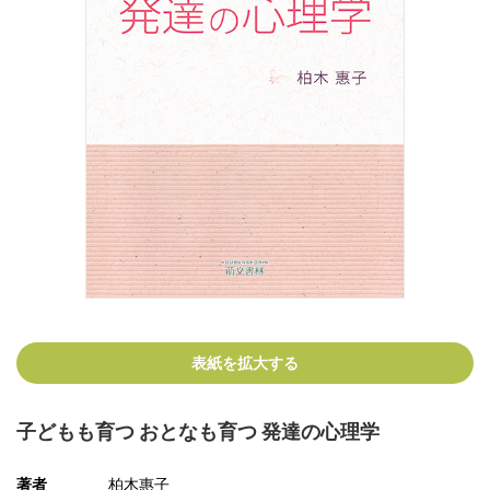
表紙を拡大する
子どもも育つ おとなも育つ 発達の心理学
著者
柏木惠子