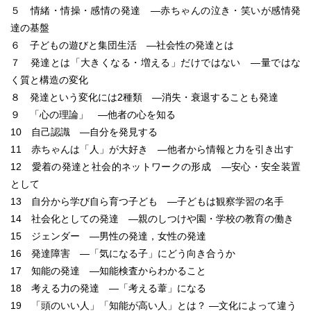
５ 情緒・情操・感情の発達 ―赤ちゃんの泣き・笑いが感情発
達の基盤
６ 子どもの遊びと集団生活 ―社会性の発達とは
７ 発達とは「大きくなる・増える」だけではない ―量ではな
く質と構造の変化
８ 発達という変化には2種類 ―消失・衰退することも発達
９ 「心の理論」 ―他者の心を知る
10 自己認識 ―自分を発見する
11 赤ちゃんは「人」が大好き ―他者から情報と力を引き出す
12 愛着の発達と社会的ネットワークの形成 ―安心・安全装置
として
13 自分から学び自ら育つ子ども ―子どもは観察学習の名手
14 社会化としての発達 ―親のしつけや園・学校の教育の働き
15 ジェンダー ―男性の発達，女性の発達
16 発達障害 ―「気になる子」にどう向き合うか
17 知能の発達 ―知能検査からわかること
18 考える力の発達 ―「考える葦」になる
19 「頭のいい人」「知能が高い人」とは？ ―文化によって違う