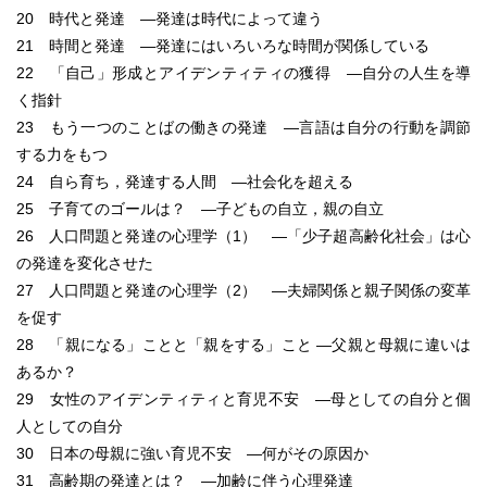
20 時代と発達 ―発達は時代によって違う
21 時間と発達 ―発達にはいろいろな時間が関係している
22 「自己」形成とアイデンティティの獲得 ―自分の人生を導
く指針
23 もう一つのことばの働きの発達 ―言語は自分の行動を調節
する力をもつ
24 自ら育ち，発達する人間 ―社会化を超える
25 子育てのゴールは？ ―子どもの自立，親の自立
26 人口問題と発達の心理学（1） ―「少子超高齢化社会」は心
の発達を変化させた
27 人口問題と発達の心理学（2） ―夫婦関係と親子関係の変革
を促す
28 「親になる」ことと「親をする」こと ―父親と母親に違いは
あるか？
29 女性のアイデンティティと育児不安 ―母としての自分と個
人としての自分
30 日本の母親に強い育児不安 ―何がその原因か
31 高齢期の発達とは？ ―加齢に伴う心理発達