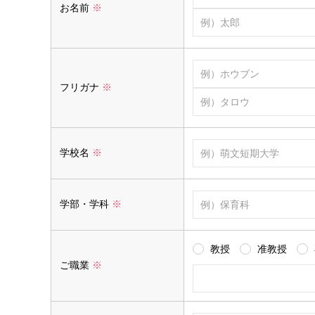
お名前
※
フリガナ
※
学校名
※
学部・学科
※
教授
准教授
ご職業
※