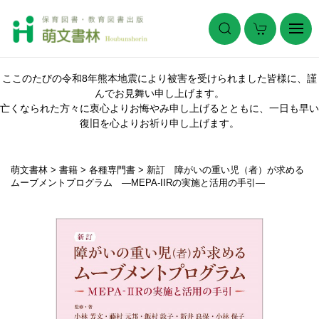
ここのたびの令和8年熊本地震により被害を受けられました皆様に、謹
んでお見舞い申し上げます。
亡くなられた方々に衷心よりお悔やみ申し上げるとともに、一日も早い
復旧を心よりお祈り申し上げます。
萌文書林
>
書籍
>
各種専門書
>
新訂 障がいの重い児（者）が求める
ムーブメントプログラム ―MEPA-IIRの実施と活用の手引―