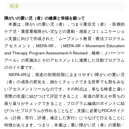
概要
障がいの重い児（者）の健康と幸福を願って
本書は，障がいの重い児（者），つまり重症児（者）・医療的
ケア児・重度重複障がい児などの運動・感覚とコミュニケーショ
ン支援に向けて作成された「ムーブメント教育・療法プログラム
アセスメント：MEPA-IIR」（MEPA-IIR＝Movement Education
and Therapy Program Assessment-II Revised，略称；メパーツー
アール）の実施法とそのアセスメントに連携した活動プログラム
のガイド書です。
MEPA-IIRは，発達の初期段階に止まりやすい障がいの重い児
（者）の成長の変化を，細かくチェックできる世界でも類をみな
いアセスメントツールなのです。その利点は，単なる検査と違い
実際の支援に結びつけて評定できること，発達の芽生えや育ちの
振り返りがチェックできること，プログラム編成のポイントに結
びついたプログラムが作れることなど，支援に必要なPDCAサイク
ル（計画，実行，評価，修正した実行）につなげて行えることに
特徴があります。つまり，本書は，重い障がい児（者）の運動・