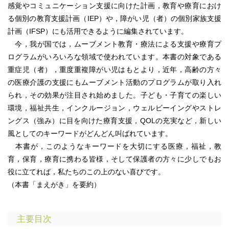
感覚やコミュニケーション支援に向けた計画，教育や療育におけ
る個別の教育支援計画（IEP）や，障がい児（者）の個別家族支援
計画（IFSP）にも活用できるように編集されています。
今，我が国では，ムーブメント教育・療法による支援や療育プ
ログラムがいろいろな領域で使われています。本書の対象である
重症児（者），重度重複障がい児はもとより，近年，高齢の方々
の医療介護の支援にもムーブメント活動のプログラムが取り入れ
られ，その効果が注目され始めました。子ども・子育ての楽しい
環境，福祉共生，インクルージョン，ウェルビーイングやストレ
ングス（強み）に目を向けた療育支援，QOLの充実など，新しい
風としてのキーワードがどんどん叫ばれています。
本書が，このようなキーワードを大切にする医療，福祉，教
育，保育，療育に携わる皆様，そして保護者の方々に少しでもお
役に立てれば，私たちのこの上のない喜びです。
（本書「まえがき」を要約）
主要目次