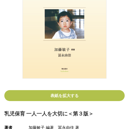
表紙を拡大する
乳児保育 一人一人を大切に＜第３版＞
著者
加藤敏子 編著 冨永由佳 著