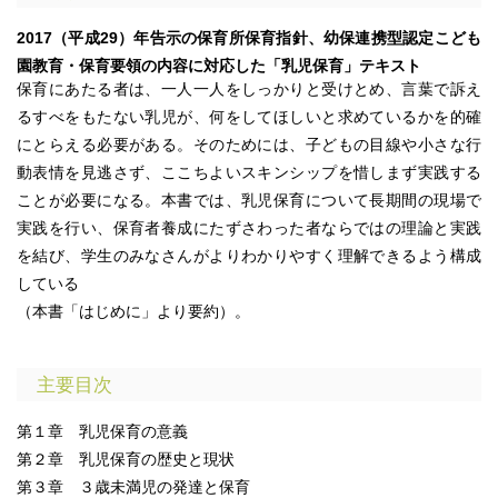
2017（平成29）年告示の保育所保育指針、幼保連携型認定こども
園教育・保育要領の内容に対応した「乳児保育」テキスト
保育にあたる者は、一人一人をしっかりと受けとめ、言葉で訴え
るすべをもたない乳児が、何をしてほしいと求めているかを的確
にとらえる必要がある。そのためには、子どもの目線や小さな行
動表情を見逃さず、ここちよいスキンシップを惜しまず実践する
ことが必要になる。本書では、乳児保育について長期間の現場で
実践を行い、保育者養成にたずさわった者ならではの理論と実践
を結び、学生のみなさんがよりわかりやすく理解できるよう構成
している
（本書「はじめに」より要約）。
主要目次
第１章 乳児保育の意義
第２章 乳児保育の歴史と現状
第３章 ３歳未満児の発達と保育