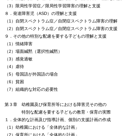
（3）限局性学習症／限局性学習障害の理解と支援
８．発達障害児（ASD）の理解と支援
（1）自閉スペクトラム症／自閉症スペクトラム障害の理解
（2）自閉スペクトラム症／自閉症スペクトラム障害の支援
９．その他の特別な配慮を要する子どもの理解と支援
（1）情緒障害
（2）場面緘黙（選択性緘黙）
（3）感覚過敏
（4）虐待
（5）母国語が外国語の場合
（6）貧困
（7）組織的な対応の必要性
第３章 幼稚園及び保育所等における障害児その他の
特別な配慮を要する子どもの教育・保育の実際
１．全体的な計画及び指導計画、個別の支援計画の作成
（1）幼稚園における「全体的な計画」
（2）保育所における「全体的な計画」