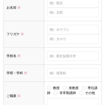
お名前
※
フリガナ
※
学校名
※
学部・学科
※
教授
准教授
専任講
師
非常勤講師
その他
ご職業
※