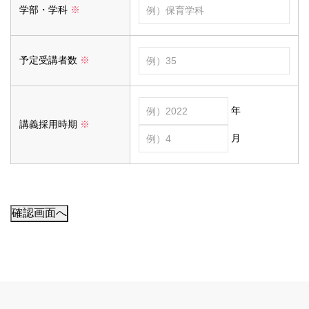
学部・学科
※
予定受講者数
※
年
講義採用時期
※
月