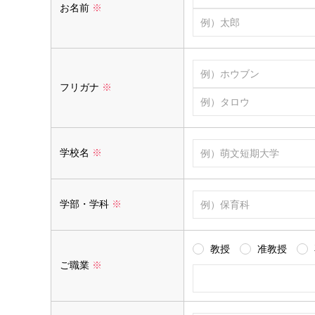
お名前
※
フリガナ
※
学校名
※
学部・学科
※
教授
准教授
ご職業
※