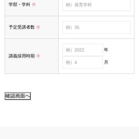
学部・学科
※
予定受講者数
※
年
講義採用時期
※
月