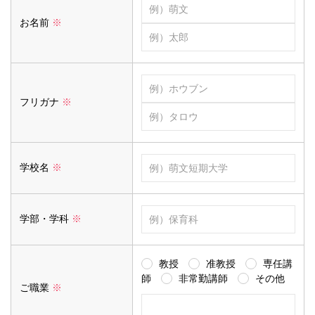
お名前
※
フリガナ
※
学校名
※
学部・学科
※
教授
准教授
専任講
師
非常勤講師
その他
ご職業
※