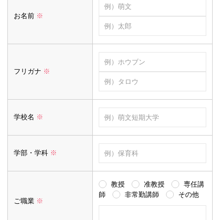
お名前
※
フリガナ
※
学校名
※
学部・学科
※
教授
准教授
専任講
師
非常勤講師
その他
ご職業
※