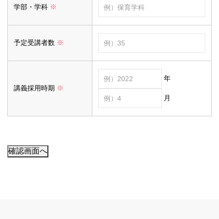
学部・学科
※
予定受講者数
※
年
講義採用時期
※
月