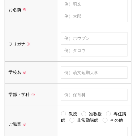
お名前
※
フリガナ
※
学校名
※
学部・学科
※
教授
准教授
専任講
師
非常勤講師
その他
ご職業
※