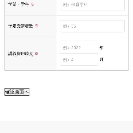
学部・学科
※
予定受講者数
※
年
講義採用時期
※
月