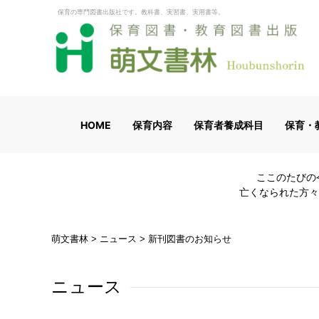
保育の専門図書出版社です。教科書、実習書、実用書等。
HOME
保育内容
保育者養成科目
保育・
ここのたびの
亡くなられた方々
萌文書林
>
ニュース
>
新刊図書のお知らせ
ニュース