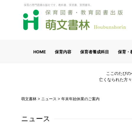
保育の専門図書出版社です。教科書、実習書、実用書等。
HOME
保育内容
保育者養成科目
保育・
ここのたびの
亡くなられた方々
萌文書林
>
ニュース
>
年末年始休業のご案内
ニュース