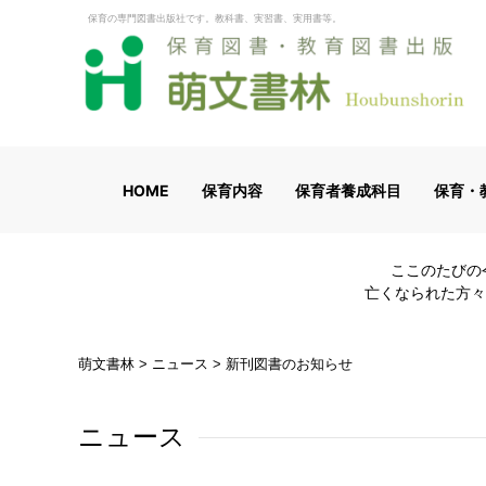
保育の専門図書出版社です。教科書、実習書、実用書等。
HOME
保育内容
保育者養成科目
保育・
ここのたびの
亡くなられた方々
萌文書林
>
ニュース
>
新刊図書のお知らせ
ニュース