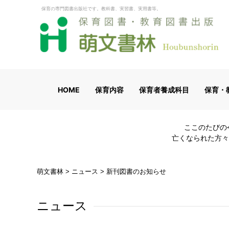
保育の専門図書出版社です。教科書、実習書、実用書等。
HOME
保育内容
保育者養成科目
保育・
ここのたびの
亡くなられた方々
萌文書林
>
ニュース
>
新刊図書のお知らせ
ニュース