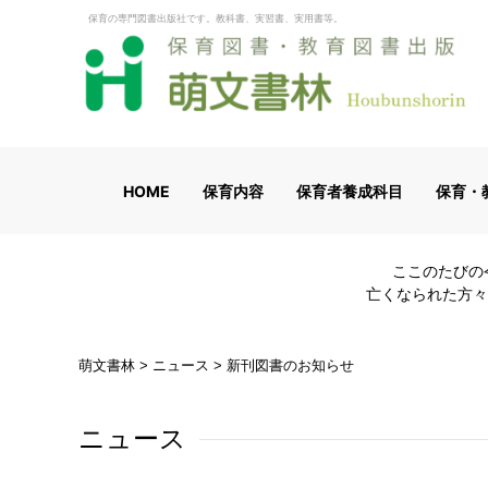
保育の専門図書出版社です。教科書、実習書、実用書等。
HOME
保育内容
保育者養成科目
保育・
ここのたびの
亡くなられた方々
萌文書林
>
ニュース
>
新刊図書のお知らせ
ニュース