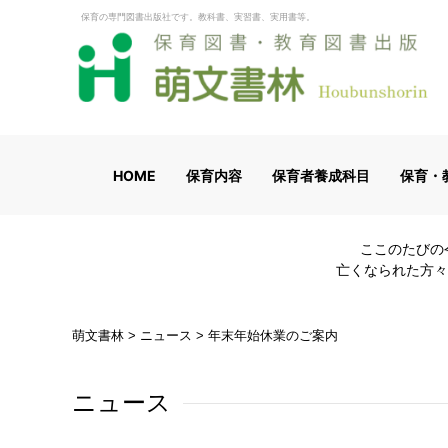
保育の専門図書出版社です。教科書、実習書、実用書等。
HOME
保育内容
保育者養成科目
保育・
ここのたびの
亡くなられた方々
萌文書林
>
ニュース
>
年末年始休業のご案内
ニュース