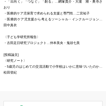
・「出向く」「つなぐ」「創る」…網塚貴介・大瀧 潮・奥寺さ
おり
・医療的ケア児保育で求められる支援と専門性…二宮祐子
・医療的ケア児支援から考えるソーシャル・インクルージョン…
田中真衣
〈子ども学研究所報告〉
・古田足日研究プロジェクト…仲本美央・鬼頭七美
[投稿論文]
〈研究ノート〉
・5歳児のはじめての交流活動で小学校はいかに意味づいたのか…
松田登紀