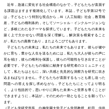
近年，急速に変化する社会構造のなかで，子どもたちが直面す
る課題はますます複雑化しています。本誌，子ども学第12号で
は，子どもという特別な視点から，AI（人工知能）社会，教育格
差，子どもの権利条約，そしてソーシャル・インクルージョンな
ど，多岐にわたるテーマを探求しています。子どもたちの未来を
築く上で欠かせない問題を深く理解し，解決策を模索すること
が，私たちの責務であり，またよろこびでもあります。
子どもたちの未来は，私たちの未来でもあります。彼らが健や
かに育ち，豊かな人生を送るためには，私たち大人が彼らの声に
耳を傾け，彼らの権利を保護し，彼らの可能性を引き出すことが
必要です。子どもたちの福祉に献身する研究者のコミュニティと
して，私たちはともに，深い共感と先見的な洞察力を研究に吹き
込まねばなりません。子どもたちが直面するもっとも差し迫った
問題への答えを探し求めながら，子どもたちにとってより明る
く，より包括的で，思いやりに満ちた未来へと世界を導くことが
できますように，本誌が，そのための一助となることを願ってい
ます。
（子ども学研究所長 白梅学園大学子ども学部教授 松田 佳尚