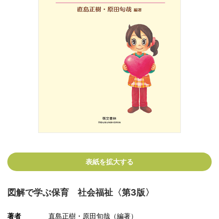
表紙を拡大する
図解で学ぶ保育 社会福祉〈第3版〉
著者
直島正樹・原田旬哉（編著）