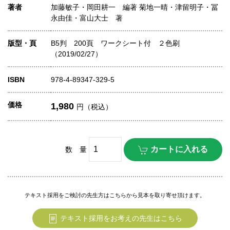
著者
加藤敏子・岡田耕一 編著 菊地一晴・津留明子・冨
永由佳・富山大士 著
版型・頁
B5判 200頁 ワークシート付 ２色刷
（2019/02/27）
ISBN
978-4-89347-329-5
価格
1,980
円（税込）
数 量
テキスト採用をご検討の先生方はこちらから見本を取り寄せ頂けます。
テキスト採用をお考えの先生はこちら