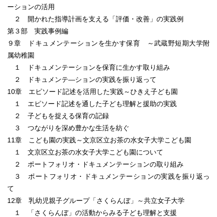
ーションの活用
２ 開かれた指導計画を支える「評価・改善」の実践例
第３部 実践事例編
９章 ドキュメンテーションを生かす保育 ～武蔵野短期大学附
属幼稚園
１ ドキュメンテーションを保育に生かす取り組み
２ ドキュメンテ―ションの実践を振り返って
10章 エピソード記述を活用した実践～ひきえ子ども園
１ エピソード記述を通した子ども理解と援助の実践
２ 子どもを捉える保育の記録
３ つながりを深め豊かな生活を紡ぐ
11章 こども園の実践～文京区立お茶の水女子大学こども園
１ 文京区立お茶の水女子大学こども園について
２ ポートフォリオ・ドキュメンテーションの取り組み
３ ポートフォリオ・ドキュメンテーションの実践を振り返っ
て
12章 乳幼児親子グループ「さくらんぼ」～共立女子大学
１ 「さくらんぼ」の活動からみる子ども理解と支援