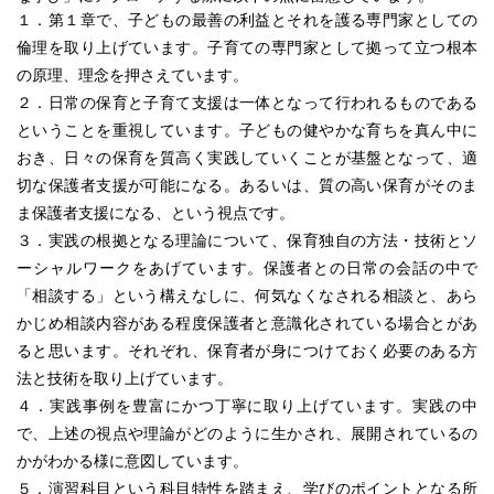
１．第１章で、子どもの最善の利益とそれを護る専門家としての
倫理を取り上げています。子育ての専門家として拠って立つ根本
の原理、理念を押さえています。
２．日常の保育と子育て支援は一体となって行われるものである
ということを重視しています。子どもの健やかな育ちを真ん中に
おき、日々の保育を質高く実践していくことが基盤となって、適
切な保護者支援が可能になる。あるいは、質の高い保育がそのま
ま保護者支援になる、という視点です。
３．実践の根拠となる理論について、保育独自の方法・技術とソ
ーシャルワークをあげています。保護者との日常の会話の中で
「相談する」という構えなしに、何気なくなされる相談と、あら
かじめ相談内容がある程度保護者と意識化されている場合とがあ
ると思います。それぞれ、保育者が身につけておく必要のある方
法と技術を取り上げています。
４．実践事例を豊富にかつ丁寧に取り上げています。実践の中
で、上述の視点や理論がどのように生かされ、展開されているの
かがわかる様に意図しています。
５．演習科目という科目特性を踏まえ、学びのポイントとなる所