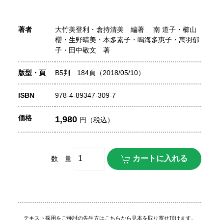
著者
大竹美登利・倉持清美 編著 南 道子・櫛山
櫻・生野晴美・本多素子・鳴海多惠子・萬羽郁
子・田中敬文 著
版型・頁
B5判 184頁（2018/05/10）
ISBN
978-4-89347-309-7
価格
1,980
円（税込）
数 量
テキスト採用をご検討の先生方はこちらから見本を取り寄せ頂けます。