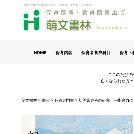
保育の専門図書出版社です。教科書、実習書、実用書等。
HOME
保育内容
保育者養成科目
保育・
ここのたびの
亡くなられた方々
萌文書林
>
書籍
>
各種専門書
>
初等家庭科の研究 ―指導力に