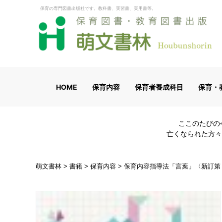
保育の専門図書出版社です。教科書、実習書、実用書等。
HOME
保育内容
保育者養成科目
保育・
ここのたびの
亡くなられた方々
萌文書林
>
書籍
>
保育内容
>
保育内容指導法「言葉」〈新訂第