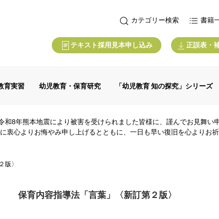
カテゴリー検索
書籍
テキスト採用見本申し込み
正誤表・
教育実習
幼児教育・保育研究
「幼児教育 知の探究」シリーズ
令和8年熊本地震により被害を受けられました皆様に、謹んでお見舞い
に衷心よりお悔やみ申し上げるとともに、一日も早い復旧を心よりお祈
２版〉
保育内容指導法「言葉」〈新訂第２版〉