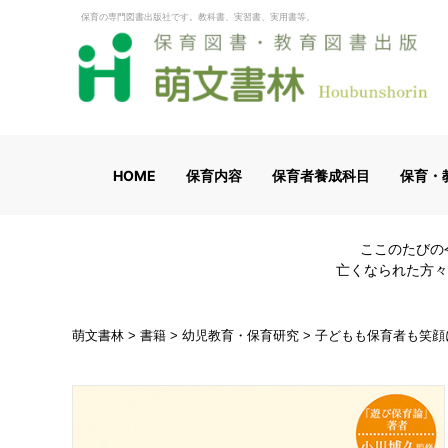
保育の専門図書出版社です。教科書、実習書、実用書等。
HOME
保育内容
保育者養成科目
保育・
ここのたびの
亡くなられた方々
萌文書林
>
書籍
>
幼児教育・保育研究
>
子どもも保育者も笑顔