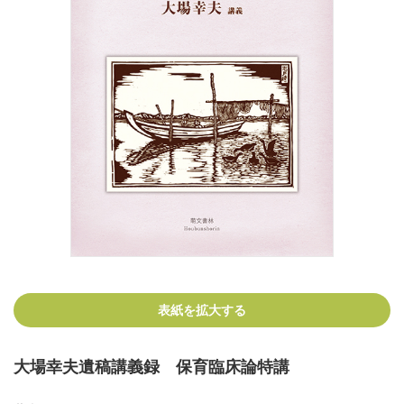
表紙を拡大する
大場幸夫遺稿講義録 保育臨床論特講