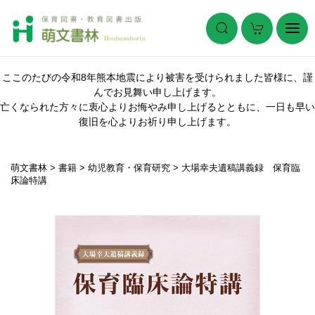
ここのたびの令和8年熊本地震により被害を受けられました皆様に、謹
んでお見舞い申し上げます。
亡くなられた方々に衷心よりお悔やみ申し上げるとともに、一日も早い
復旧を心よりお祈り申し上げます。
萌文書林
>
書籍
>
幼児教育・保育研究
>
大場幸夫遺稿講義録 保育臨
床論特講