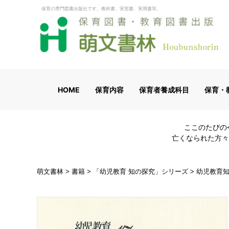
保育の専門図書出版社です。教科書、実習書、実用書等。
HOME
保育内容
保育者養成科目
保育・
ここのたびの
亡くなられた方々
萌文書林
>
書籍
>
「幼児教育 知の探究」シリーズ
>
幼児教育知