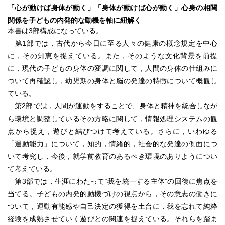
「心が動けば身体が動く」「身体が動けば心が動く」心身の相関
関係を子どもの内発的な動機を軸に紐解く
本書は3部構成になっている。
第1部では，古代から今日に至る人々の健康の概念規定を中心
に，その知恵を捉えている。また，そのような文化背景を前提
に，現代の子どもの身体の変調に関して，人間の身体の仕組みに
ついて再確認し，幼児期の身体と脳の発達の特徴について概観し
ている。
第2部では，人間が運動をすることで、身体と精神を統合しなが
ら環境と調整しているその方略に関して，情報処理システムの観
点から捉え，遊びと結びつけて考えている。さらに，いわゆる
「運動能力」について，知的，情緒的，社会的な発達の側面につ
いて考究し，今後，就学前教育のあるべき環境のありようについ
て考えている。
第3部では，生涯にわたって“我を統一する主体”の回復に焦点を
当てる。子どもの内発的動機づけの視点から，その意志の働きに
ついて，運動有能感や自己決定の獲得を土台に，我を忘れて純粋
経験を成熟させていく遊びとの関連を捉えている。それらを踏ま