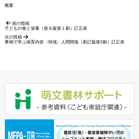
概要
前の投稿
投
子どもの食と栄養（第８版第１刷）訂正表
稿
次の投稿
ナ
事例で学ぶ保育内容〈領域〉人間関係（新訂版第3刷）訂正表
ビ
ゲ
ー
シ
ョ
ン